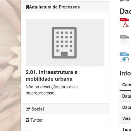
Arquitetura de Processos
Dad
2.01. Infraestrutura e
Inf
mobilidade urbana
Cam
Não há descrição para esse
macroprocesso.
Data
Data
Social
Ver
Twitter
Tipo