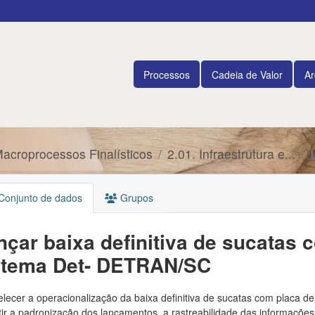
Processos
Cadeia de Valor
Ar
Macroprocessos Finalísticos
2.01. Infraestrutura e...
onjunto de dados
Grupos
nçar baixa definitiva de sucatas 
stema Det- DETRAN/SC
lecer a operacionalização da baixa definitiva de sucatas com placa de
ir a padronização dos lançamentos, a rastreabilidade das informações