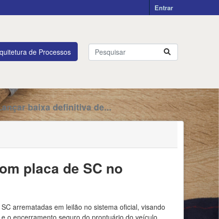
Entrar
quitetura de Processos
Lançar baixa definitiva de...
com placa de SC no
 SC arrematadas em leilão no sistema oficial, visando
 e o encerramento seguro do prontuário do veículo.