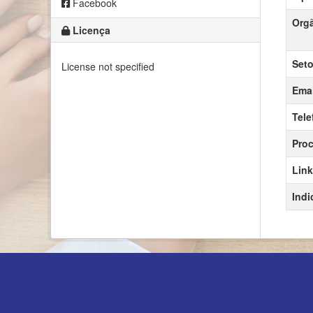
Facebook
Orgã
Licença
Seto
License not specified
Emai
Tele
Proc
Link
Indi