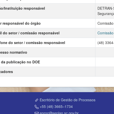
o/Instituição responsável
DETRAN-SC
Segurança
r responsável do órgão
Comissão 
l do setor / comissão responsável
Comissão 
fone do setor / comissão responsável
(48) 3364
esso normativo
 da publicação no DOE
cadores
Escritório de Gestão de Processos
+55 (48) 3665–1734
eproc@seplan.sc.gov.br