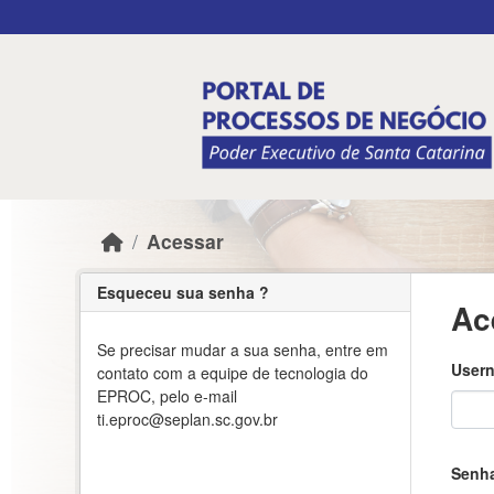
Skip to main content
Acessar
Esqueceu sua senha ?
Ac
Se precisar mudar a sua senha, entre em
Usern
contato com a equipe de tecnologia do
EPROC, pelo e-mail
ti.eproc@seplan.sc.gov.br
Senh