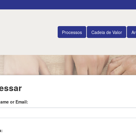
Processos
Cadeia de Valor
Ar
essar
ame or Email
a