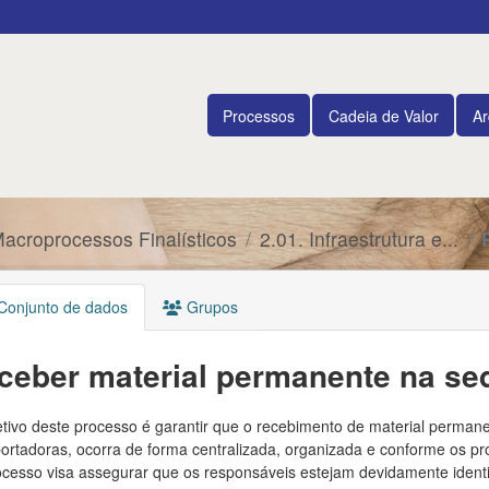
Processos
Cadeia de Valor
Ar
Macroprocessos Finalísticos
2.01. Infraestrutura e...
onjunto de dados
Grupos
ceber material permanente na se
tivo deste processo é garantir que o recebimento de material permane
portadoras, ocorra de forma centralizada, organizada e conforme os p
cesso visa assegurar que os responsáveis estejam devidamente identif