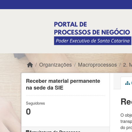
Skip to main content
Organizações
Macroprocessos
2. 
Receber material permanente
C
na sede da SIE
Re
Seguidores
0
O obje
trans
do pro