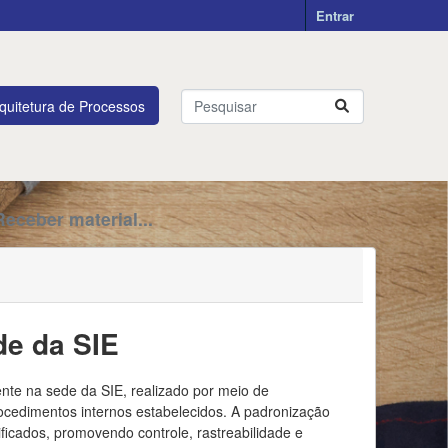
Entrar
quitetura de Processos
Receber material...
de da SIE
nte na sede da SIE, realizado por meio de
rocedimentos internos estabelecidos. A padronização
icados, promovendo controle, rastreabilidade e