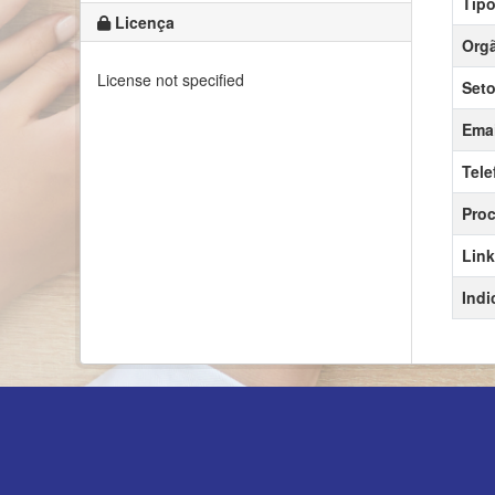
Tipo
Licença
Orgã
License not specified
Seto
Emai
Tele
Proc
Link
Indi