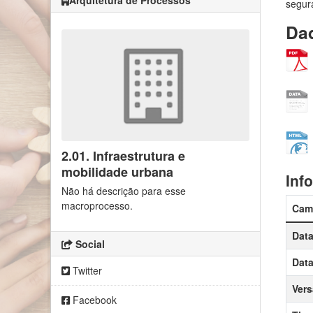
Arquitetura de Processos
segur
Dad
2.01. Infraestrutura e
mobilidade urbana
Inf
Não há descrição para esse
macroprocesso.
Cam
Data
Social
Data
Twitter
Ver
Facebook