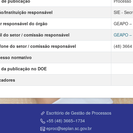
 de publicação
Processo
o/Instituição responsável
SIE - Secr
r responsável do órgão
GEAPO – G
l do setor / comissão responsável
GEAPO – G
fone do setor / comissão responsável
(48) 3664
esso normativo
 da publicação no DOE
cadores
Escritório de Gestão de Processos
+55 (48) 3665–1734
eproc@seplan.sc.gov.br