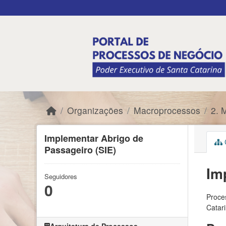
Skip to main content
Organizações
Macroprocessos
2. 
Implementar Abrigo de
C
Passageiro (SIE)
Im
Seguidores
0
Proces
Catar