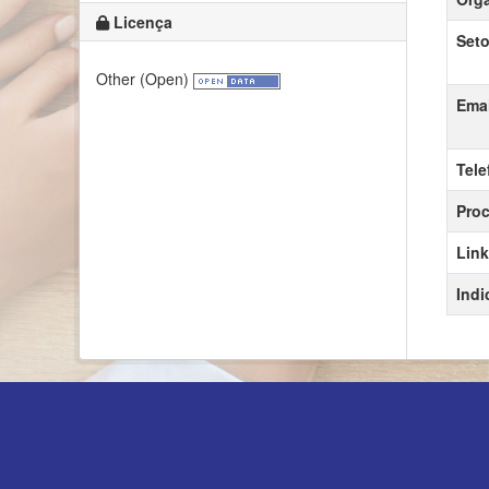
Licença
Seto
Other (Open)
Emai
Tele
Proc
Link
Indi