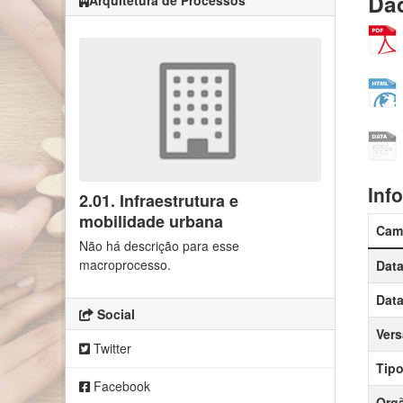
Dad
Arquitetura de Processos
Inf
2.01. Infraestrutura e
mobilidade urbana
Cam
Não há descrição para esse
macroprocesso.
Data
Data
Social
Ver
Twitter
Tipo
Facebook
Orgã