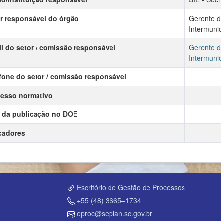
r responsável do órgão
Gerente d
Intermunic
l do setor / comissão responsável
Gerente d
Intermunic
fone do setor / comissão responsável
esso normativo
 da publicação no DOE
cadores
Escritório de Gestão de Processos
+55 (48) 3665–1734
eproc@seplan.sc.gov.br