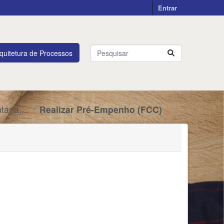
Entrar
quitetura de Processos
ária,...
Realizar Pré-Empenho (FCC)