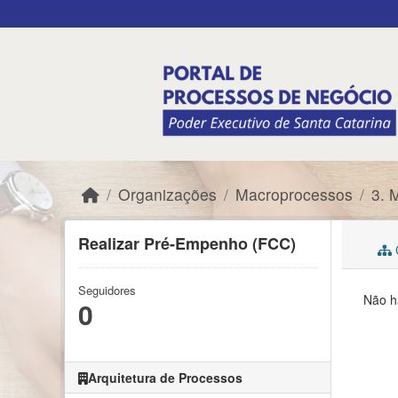
Skip to main content
Organizações
Macroprocessos
3. 
Realizar Pré-Empenho (FCC)
C
Seguidores
Não h
0
Arquitetura de Processos