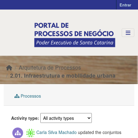
Skip to main content
Entrar
Arquitetura de Processos
2.01. Infraestrutura e mobilidade urbana
Processos
Activity type
Carla Silva Machado
updated the conjuntos