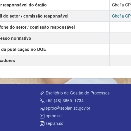
r responsável do órgão
Chefia CP
l do setor / comissão responsável
Chefia CP
fone do setor / comissão responsável
esso normativo
 da publicação no DOE
cadores
Escritório de Gestão de Processos
+55 (48) 3665–1734
eproc@seplan.sc.gov.br
eproc.sc
seplan.sc