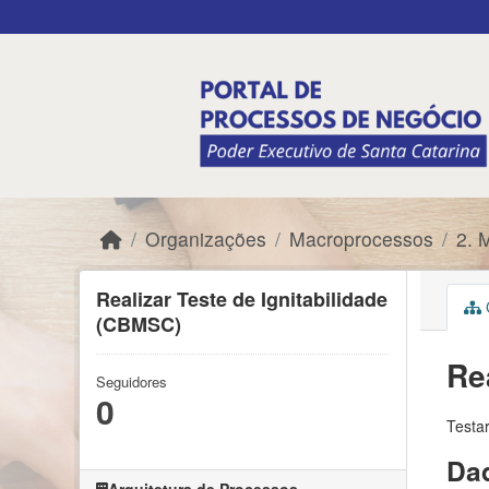
Skip to main content
Organizações
Macroprocessos
2. 
Realizar Teste de Ignitabilidade
C
(CBMSC)
Re
Seguidores
0
Testa
Dad