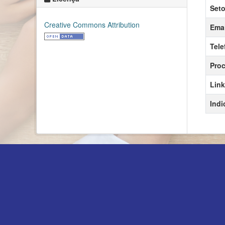
Seto
Creative Commons Attribution
Emai
Tele
Proc
Link
Indi