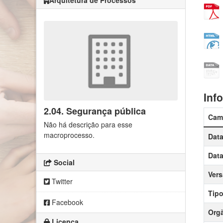
Arquitetura de Processos
Inf
2.04. Segurança pública
Cam
Não há descrição para esse
macroprocesso.
Data
Data
Social
Ver
Twitter
Tipo
Facebook
Orgã
Licença