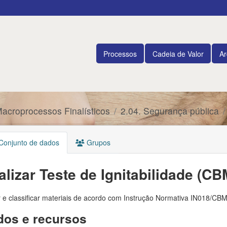
Processos
Cadeia de Valor
Ar
Macroprocessos Finalísticos
2.04. Segurança pública
onjunto de dados
Grupos
alizar Teste de Ignitabilidade (C
r e classificar materiais de acordo com Instrução Normativa IN018/CB
os e recursos