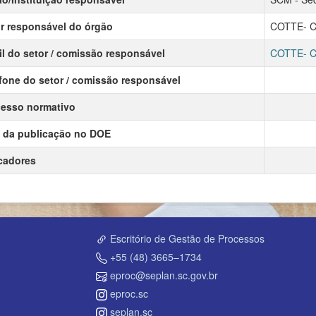
r responsável do órgão
COTTE- Co
l do setor / comissão responsável
COTTE- Co
fone do setor / comissão responsável
esso normativo
 da publicação no DOE
cadores
Escritório de Gestão de Processos
+55 (48) 3665–1734
eproc@seplan.sc.gov.br
eproc.sc
seplan.sc