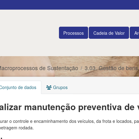
Processos
Cadeia de Valor
Ar
Macroprocessos de Sustentação
3.03. Gestão de bens
onjunto de dados
Grupos
alizar manutenção preventiva de 
urar o controle e encaminhamento dos veículos, da frota e locados, p
metragem rodada.