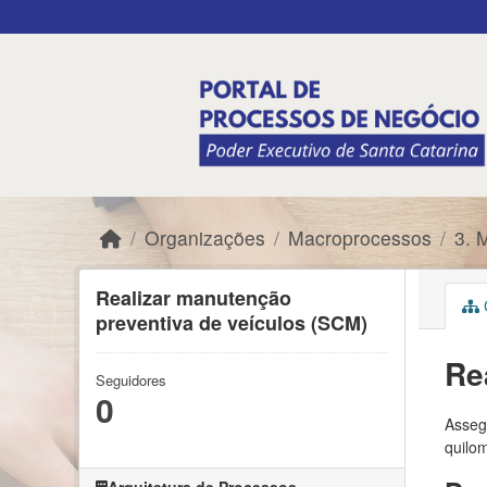
Skip to main content
Organizações
Macroprocessos
3. 
Realizar manutenção
C
preventiva de veículos (SCM)
Re
Seguidores
0
Asseg
quilo