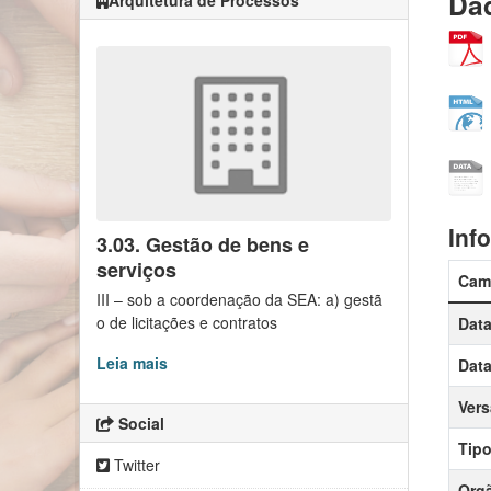
Dad
Arquitetura de Processos
Inf
3.03. Gestão de bens e
serviços
Cam
III – sob a coordenação da SEA: a) gestã
o de licitações e contratos
Data
Leia mais
Data
Ver
Social
Tipo
Twitter
Orgã