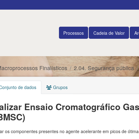
Processos
Cadeia de Valor
Ar
Macroprocessos Finalísticos
2.04. Segurança pública
onjunto de dados
Grupos
alizar Ensaio Cromatográfico Ga
BMSC)
ar os componentes presentes no agente acelerante em picos de ótima