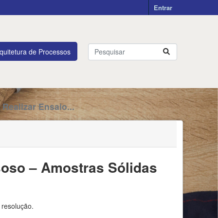
Entrar
quitetura de Processos
Realizar Ensaio...
soso – Amostras Sólidas
 resolução.