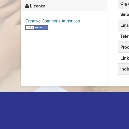
Orgã
Licença
Seto
Creative Commons Attribution
Emai
Tele
Proc
Link
Indi