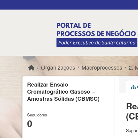
Skip to main content
Organizações
Macroprocessos
2. 
Realizar Ensaio
C
Cromatográfico Gasoso –
Amostras Sólidas (CBMSC)
Re
(C
Seguidores
0
Separ