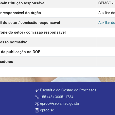
o/Instituição responsável
CBMSC - C
r responsável do órgão
Auxiliar d
l do setor / comissão responsável
Auxiliar d
fone do setor / comissão responsável
esso normativo
 da publicação no DOE
cadores
Escritório de Gestão de Processos
+55 (48) 3665–1734
eproc@seplan.sc.gov.br
eproc.sc