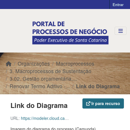
Skip to main content
Entrar
Organizações
Macroprocessos
3. Macroprocessos de Sustentação
3.02. Gestão orçamentária,...
Renovar Termo Aditivo -...
Link do Diagrama
Link do Diagrama
Ir para recurso
URL:
https://modeler.cloud.camunda.io/share/36243cae-9ff0-4ca8-b265-cc183ccca33f
Imagem do diagrama do processo (Camunda)