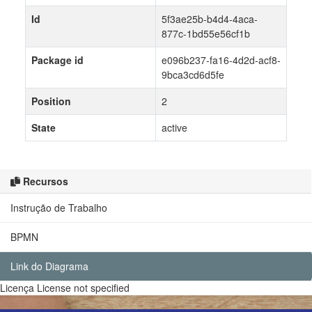
Id
5f3ae25b-b4d4-4aca-
877c-1bd55e56cf1b
Package id
e096b237-fa16-4d2d-acf8-
9bca3cd6d5fe
Position
2
State
active
Recursos
Instrução de Trabalho
BPMN
Link do Diagrama
Licença
License not specified