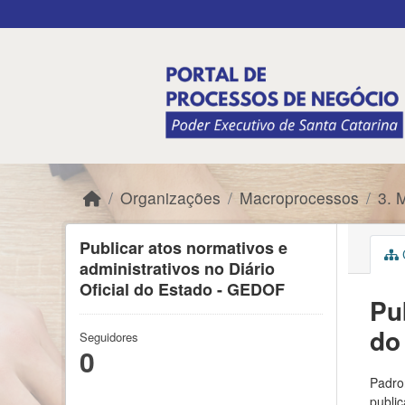
Skip to main content
Organizações
Macroprocessos
3. 
Publicar atos normativos e
C
administrativos no Diário
Oficial do Estado - GEDOF
Pu
do
Seguidores
0
Padron
public