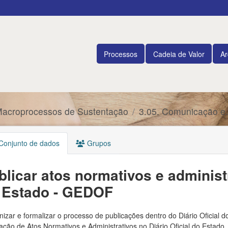
Processos
Cadeia de Valor
Ar
Macroprocessos de Sustentação
3.05. Comunicação e.
onjunto de dados
Grupos
blicar atos normativos e administr
 Estado - GEDOF
izar e formalizar o processo de publicações dentro do Diário Oficial do
ação de Atos Normativos e Administrativos no Diário Oficial do Estado.