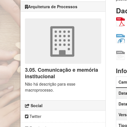
Arquitetura de Processos
Dad
3.05. Comunicação e memória
Inf
institucional
Cam
Não há descrição para esse
macroprocesso.
Data
Data
Social
Ver
Twitter
Tipo