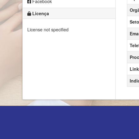
Facebook
Orgã
Licença
Seto
License not specified
Emai
Tele
Proc
Link
Indi