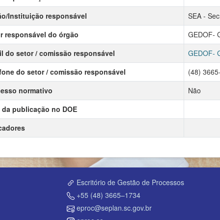
o/Instituição responsável
SEA - Sec
r responsável do órgão
GEDOF- Ge
l do setor / comissão responsável
GEDOF- Ge
fone do setor / comissão responsável
(48) 3665
esso normativo
Não
 da publicação no DOE
cadores
Escritório de Gestão de Processos
+55 (48) 3665–1734
eproc@seplan.sc.gov.br