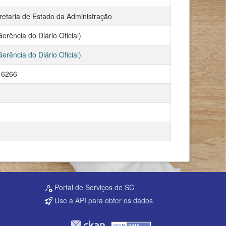
retaria de Estado da Administração
rência do Diário Oficial)
rência do Diário Oficial)
-6266
Portal de Serviços de SC
Use a API para obter os dados