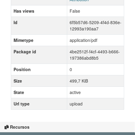
Has views
False
Id
6f5b57d6-5209-4f4d-836e-
12993a190aa7
Mimetype
application/pdf
Package id
4be2512f-f4cf-4493-b666-
197386abd8b5
Position
0
Size
499,7 KiB
State
active
Url type
upload
Recursos