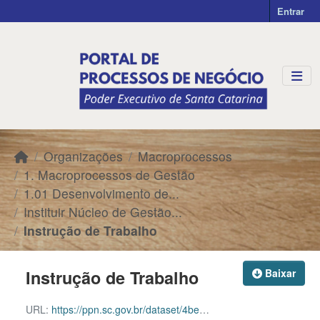
Skip to main content
Entrar
Organizações
Macroprocessos
1. Macroprocessos de Gestão
1.01 Desenvolvimento de...
Instituir Núcleo de Gestão...
Instrução de Trabalho
Instrução de Trabalho
Baixar
URL:
https://ppn.sc.gov.br/dataset/4be2512f-f4cf-4493-b666-197386abd8b5/resource/6f5b57d6-5209-4f4d-836e-12993a190aa7/download/materializarpdf-3.pdf