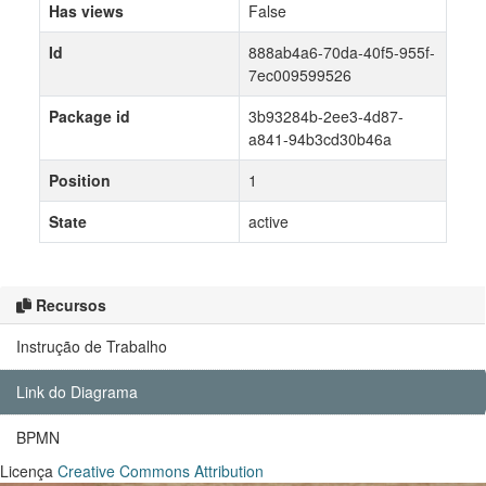
Has views
False
Id
888ab4a6-70da-40f5-955f-
7ec009599526
Package id
3b93284b-2ee3-4d87-
a841-94b3cd30b46a
Position
1
State
active
Recursos
Instrução de Trabalho
Link do Diagrama
BPMN
Licença
Creative Commons Attribution