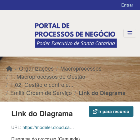
Skip to main content
Entrar
Organizações
Macroprocessos
1. Macroprocessos de Gestão
1.02. Gestão e controle...
Emitir Ordem de Serviço
Link do Diagrama
Link do Diagrama
Ir para recurso
URL:
https://modeler.cloud.camunda.io/share/7c777650-87ec-4efa-973b-5b4d24b2b59b
Diagrama do processo (Camunda)