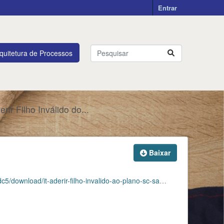
Entrar
quitetura de Processos
erir Filho Inválido do...
Baixar
load/it-aderir-filho-invalido-ao-plano-sc-saude.pdf