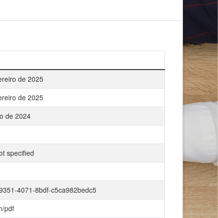
ereiro de 2025
ereiro de 2025
ho de 2024
t specified
-9351-4071-8bdf-c5ca982bedc5
n/pdf