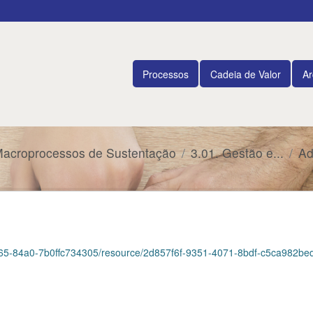
Processos
Cadeia de Valor
Ar
Macroprocessos de Sustentação
3.01. Gestão e...
Ad
5-84a0-7b0ffc734305/resource/2d857f6f-9351-4071-8bdf-c5ca982bedc5/down