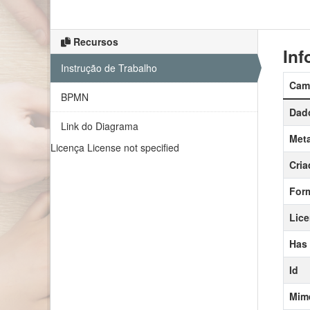
Recursos
Inf
Instrução de Trabalho
Cam
BPMN
Dado
Link do Diagrama
Meta
Licença
License not specified
Cria
For
Lic
Has
Id
Mim