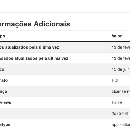
ormações Adicionais
po
Valor
s atualizados pela última vez
13 de fev
dados atualizados pela última vez
13 de fev
do
15 de jul
mato
PDF
ença
License no
 views
False
2d857f6f
etype
applicatio