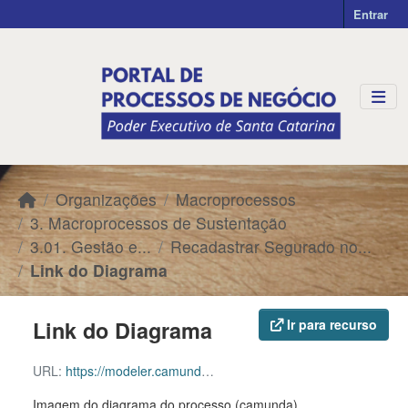
Skip to main content
Entrar
Organizações
Macroprocessos
3. Macroprocessos de Sustentação
3.01. Gestão e...
Recadastrar Segurado no...
Link do Diagrama
Link do Diagrama
Ir para recurso
URL:
https://modeler.camunda.io/share/c0595301-383f-4ab2-b4b1-206634a5c12d
Imagem do diagrama do processo (camunda)