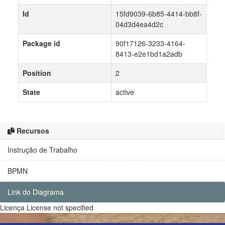
Id
15fd9039-6b85-4414-bb8f-
04d3d4ea4d2c
Package id
90f17126-3233-4164-
8413-e2e1bd1a2adb
Position
2
State
active
Recursos
Instrução de Trabalho
BPMN
Link do Diagrama
Licença
License not specified