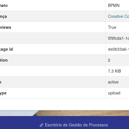
mato
BPMN
ença
Creative C
 views
True
5f9fcda1-1
age id
4e0b33a6-
tion
2
7,3 KiB
e
active
type
upload
Escritório de Gestão de Processos