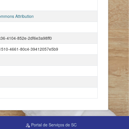
ommons Attribution
c36-4104-852e-2df6e3a98ff0
1510-4661-80c4-39412057e5b9
Portal de Serviços de SC