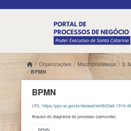
Skip to main content
Organizações
Macroprocessos
3. 
BPMN
BPMN
URL:
https://ppn.sc.gov.br/dataset/4e0b33a6-1510
Arquivo do diagrama do processo (camunda)
BPMN