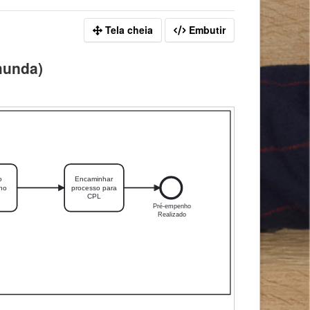
Tela cheia
Embutir
munda)
no
Encaminhar
 no
processo para
CPL
Pré-empenho
Realizado