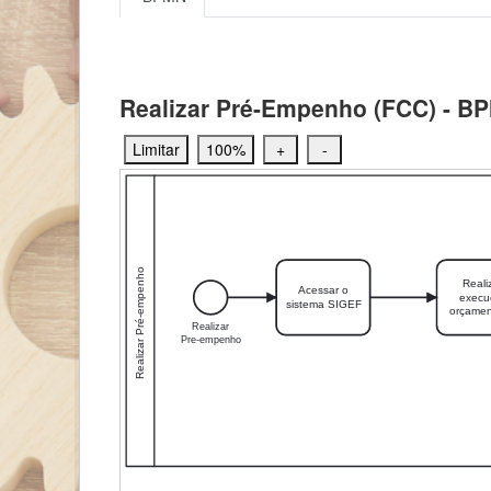
Realizar Pré-Empenho (FCC) - B
Limitar
100%
+
-
Realizar Pré-empenho
Reali
Acessar o
exec
sistema SIGEF
orçamen
Realizar
Pre-empenho