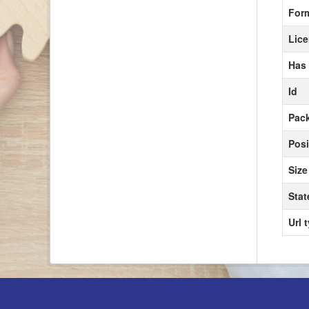
For
Lic
Has
Id
Pack
Posi
Size
Stat
Url 