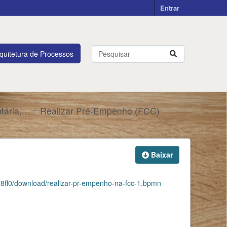
Entrar
quitetura de Processos
ária,...
Realizar Pré-Empenho (FCC)
Baixar
8ff0/download/realizar-pr-empenho-na-fcc-1.bpmn