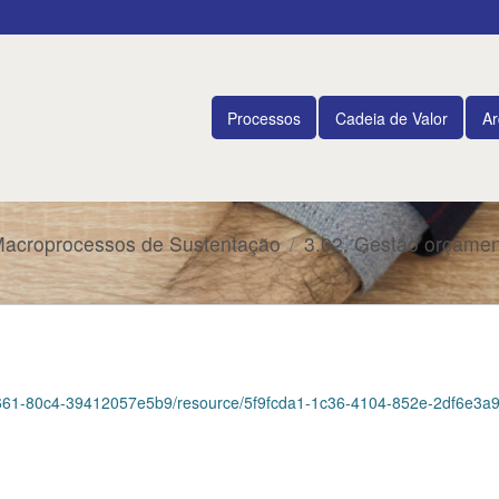
Processos
Cadeia de Valor
Ar
Macroprocessos de Sustentação
3.02. Gestão orçament
-4661-80c4-39412057e5b9/resource/5f9fcda1-1c36-4104-852e-2df6e3a9