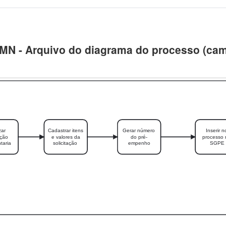
PMN - Arquivo do diagrama do processo (ca
zar
Cadastrar itens
Gerar número
Inserir 
ução
e valores da
do pré-
processo
taria
solicitação
empenho
SGPE