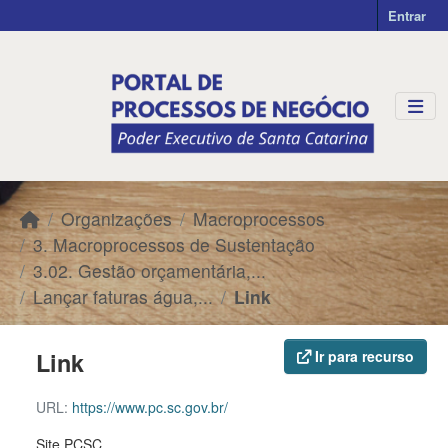
Skip to main content
Entrar
Organizações
Macroprocessos
3. Macroprocessos de Sustentação
3.02. Gestão orçamentária,...
Lançar faturas água,...
Link
Link
Ir para recurso
URL:
https://www.pc.sc.gov.br/
Site PCSC