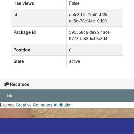
Has views
False
Id
aefc3d1c-7d40-456d-
ac5e-78c6f4c16d20
Package id
595558ca-de9b-4ace-
9778-fa43dc49e8d4
Position
0
State
active
Recursos
Link
Licença
Creative Commons Attribution