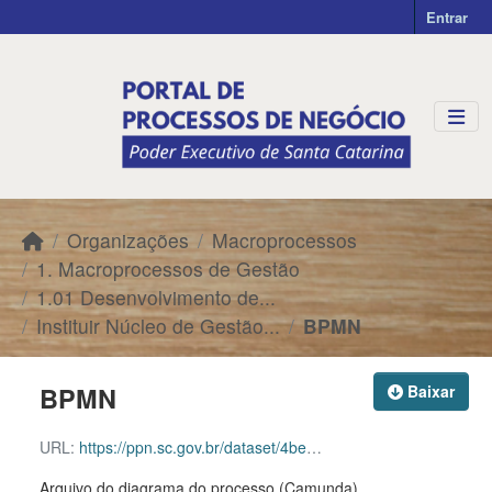
Skip to main content
Entrar
Organizações
Macroprocessos
1. Macroprocessos de Gestão
1.01 Desenvolvimento de...
Instituir Núcleo de Gestão...
BPMN
BPMN
Baixar
URL:
https://ppn.sc.gov.br/dataset/4be2512f-f4cf-4493-b666-197386abd8b5/resource/1a284a0b-fafb-4670-8cb2-990c255a97e9/download/instituir-n-cleo-de-gest-o-de-processos-1.bpmn
Arquivo do diagrama do processo (Camunda)