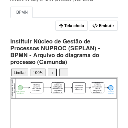
BPMN
Tela cheia
Embutir
Instituir Núcleo de Gestão de
Processos NUPROC (SEPLAN) -
BPMN - Arquivo do diagrama do
processo (Camunda)
Limitar
100%
+
-
Instituir núcleo de gestão
Publicar
Realizar
de processos
Identificar
portaria de
reunião de
Comunicar
servidores
instituição e
sensibilização
órgão sobre
para compor
nomeação dos
com os
NUPROC
o NUPROC
integrantes
integrantes
Instituição do
NUPROC
do NUPROC
do NUPROC
NUPROC
instituído