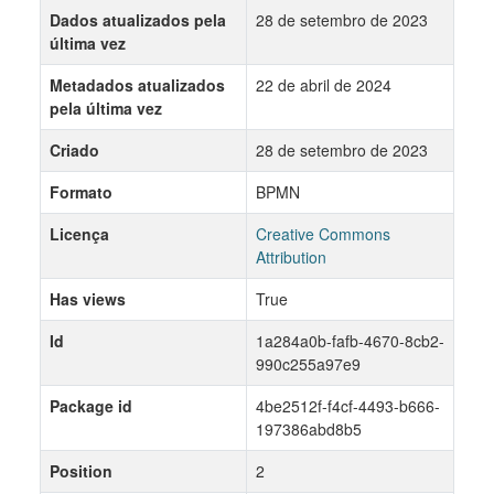
Dados atualizados pela
28 de setembro de 2023
última vez
Metadados atualizados
22 de abril de 2024
pela última vez
Criado
28 de setembro de 2023
Formato
BPMN
Licença
Creative Commons
Attribution
Has views
True
Id
1a284a0b-fafb-4670-8cb2-
990c255a97e9
Package id
4be2512f-f4cf-4493-b666-
197386abd8b5
Position
2